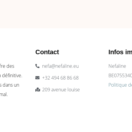
Contact
Infos i
ffre des
nefa@nefaline.eu
Nefaline
 définitive.
BE075534
+32 494 68 86 68
s dans un
Politique d
209 avenue louise
mal.