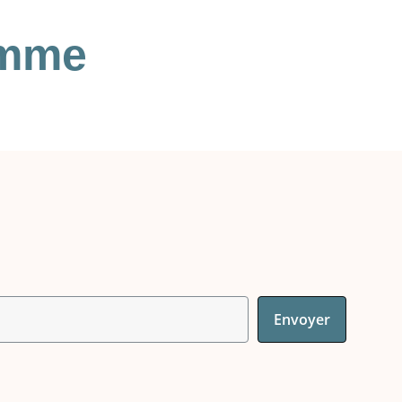
omme
Envoyer