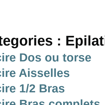
tegories :
Epila
cire Dos ou torse
cire Aisselles
cire 1/2 Bras
 cire Bras complets